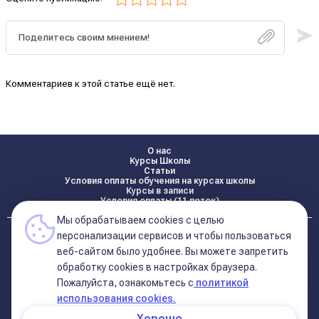
Комментариев к этой статье ещё нет.
О нас
Курсы Школы
Статьи
Условия оплаты обучения на курсах школы
Курсы в записи
Условия оплаты (11 поток)
Мы обрабатываем cookies с целью
Реквизиты
персонализации сервисов и чтобы пользоваться
Контакты
веб-сайтом было удобнее. Вы можете запретить
обработку сookies в настройках браузера.
Пожалуйста, ознакомьтесь с
политикой
Политика конфиденциальности
Договор оферта (соглашение)
использования cookies.
+7 495 681 02 96
Хорошо