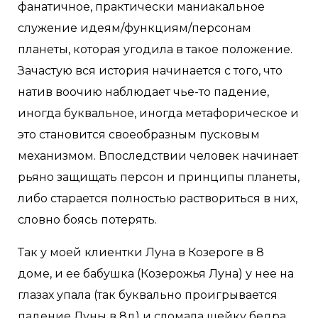
фанатичное, практически маниакальное
служение идеям/функциям/персонам
планеты, которая угодила в такое положение.
Зачастую вся история начинается с того, что
натив воочию наблюдает чье-то падение,
иногда буквальное, иногда метафорическое и
это становится своеобразным пусковым
механизмом. Впоследствии человек начинает
рьяно защищать персон и принципы планеты,
либо старается полностью раствориться в них,
словно боясь потерять.
Так у моей клиентки Луна в Козероге в 8
доме, и ее бабушка (Козерожья Луна) у нее на
глазах упала (так буквально проигрывается
падение Луны в 8д) и сломала шейку бедра,