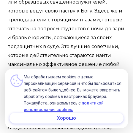
или образцовых священнослужителей,
которые ведут свою паству к Богу. Здесь же и
преподаватели с горящими глазами, готовые
отвечать на вопросы студентов с ночи до зари
и бравые юристы, сражающиеся за своих
подзащитных в суде. Это лучшие советчики,
которые действительно стараются найти
максимально эффективное решение любой
проблеме. Это одержимые исследователи,
Мы обрабатываем cookies с целью
путешественники, борцы за сохранение
персонализации сервисов и чтобы пользоваться
веб-сайтом было удобнее. Вы можете запретить
дикой природы и экологии.
обработку сookies в настройках браузера.
Пожалуйста, ознакомьтесь с
политикой
использования cookies.
Сатурн/Уран в падении
Хорошо
Люди системы, скованные одной цепью/