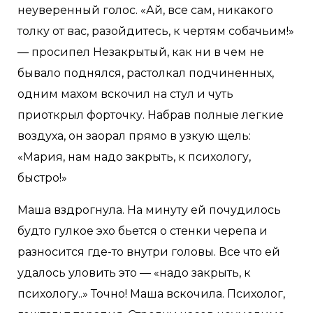
неуверенный голос. «Ай, все сам, никакого
толку от вас, разойдитесь, к чертям собачьим!»
— просипел Незакрытый, как ни в чем не
бывало поднялся, растолкал подчиненных,
одним махом вскочил на стул и чуть
приоткрыл форточку. Набрав полные легкие
воздуха, он заорал прямо в узкую щель:
«Мария, нам надо закрыть, к психологу,
быстро!»
Маша вздрогнула. На минуту ей почудилось
будто гулкое эхо бьется о стенки черепа и
разносится где-то внутри головы. Все что ей
удалось уловить это — «надо закрыть, к
психологу..» Точно! Маша вскочила. Психолог,