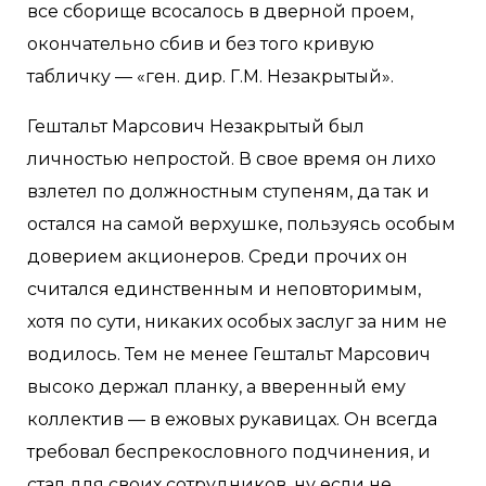
все сборище всосалось в дверной проем,
окончательно сбив и без того кривую
табличку — «ген. дир. Г.М. Незакрытый».
Гештальт Марсович Незакрытый был
личностью непростой. В свое время он лихо
взлетел по должностным ступеням, да так и
остался на самой верхушке, пользуясь особым
доверием акционеров. Среди прочих он
считался единственным и неповторимым,
хотя по сути, никаких особых заслуг за ним не
водилось. Тем не менее Гештальт Марсович
высоко держал планку, а вверенный ему
коллектив — в ежовых рукавицах. Он всегда
требовал беспрекословного подчинения, и
стал для своих сотрудников, ну если не