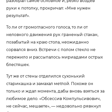
разобрал самое основное и, резко воздев
руки к потолку, прокричал: «Мне нужен
результат!».
То ли от громогласного голоса, то ли от
неловкого движения рук граненый стакан,
позабытый на краю стола, неожиданно
сорвался вниз. Встречи с полом стекло не
пережило и рассыпалось мириадами острых
блестяшек.
Тут же от стены отделился сухонький
старикашка и замахал метлой. Похоже он
только и ждал момента, дабы вновь взяться за
любимое дело. «Обсессив Компульсивович,
не сейчас, мешаете», — недовольно рявкнул