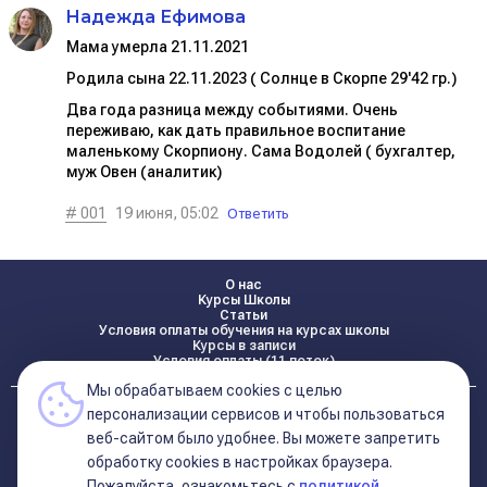
Надежда Ефимова
Мама умерла 21.11.2021
Родила сына 22.11.2023 ( Солнце в Скорпе 29'42 гр.)
Два года разница между событиями. Очень
переживаю, как дать правильное воспитание
маленькому Скорпиону. Сама Водолей ( бухгалтер,
муж Овен (аналитик)
# 001
19 июня, 05:02
Ответить
О нас
Курсы Школы
Статьи
Условия оплаты обучения на курсах школы
Курсы в записи
Условия оплаты (11 поток)
Мы обрабатываем cookies с целью
Реквизиты
персонализации сервисов и чтобы пользоваться
Контакты
веб-сайтом было удобнее. Вы можете запретить
обработку сookies в настройках браузера.
Пожалуйста, ознакомьтесь с
политикой
Политика конфиденциальности