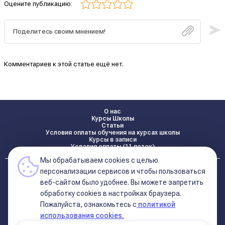
Оцените публикацию:
Комментариев к этой статье ещё нет.
О нас
Курсы Школы
Статьи
Условия оплаты обучения на курсах школы
Курсы в записи
Условия оплаты (11 поток)
Мы обрабатываем cookies с целью
Реквизиты
персонализации сервисов и чтобы пользоваться
Контакты
веб-сайтом было удобнее. Вы можете запретить
обработку сookies в настройках браузера.
Пожалуйста, ознакомьтесь с
политикой
Политика конфиденциальности
Договор оферта (соглашение)
использования cookies.
+7 495 681 02 96