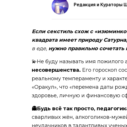
Редакция и Кураторы 
Если секстиль схож с «изюминкой»
квадрата имеет природу Сатурна
в еде,
нужно правильно сочетать 
💫Не буду называть имя пожилого 
несовершенства.
Его гороскоп сос
реальному темпераменту и характе
«Оракул», что «перемена даты рож
здоровье, личную и финансовую с
👻Будь всё так просто, педагогик
сварливых жён, алкоголиков-мужей
неудачников в талантливых ученых,