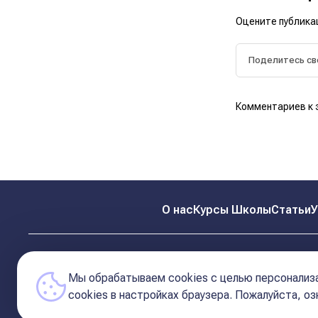
Оцените публика
Комментариев к 
О нас
Курсы Школы
Статьи
У
Мы обрабатываем cookies с целью персонализа
сookies в настройках браузера. Пожалуйста, о
© 2026 Школа Астрологии
11-ый Дом
Катерины Дятловой 11-ый Дом