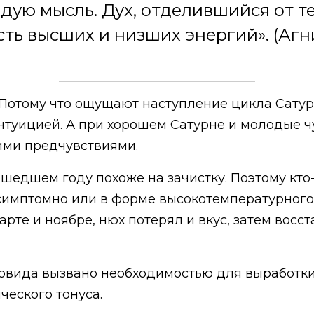
дую мысль. Дух, отделившийся от те
ть высших и низших энергий». (Агн
Потому что ощущают наступление цикла Сату
туицией. А при хорошем Сатурне и молодые чую
ми предчувствиями.
едшем году похоже на зачистку. Поэтому кто-
ессимптомно или в форме высокотемпературного
арте и ноябре, нюх потерял и вкус, затем восст
овида вызвано необходимостью для выработки
еского тонуса.