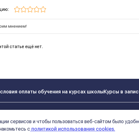
цию:
этой статье ещё нет.
словия оплаты обучения на курсах школы
Курсы в запис
Реквизиты
Контакты
ции сервисов и чтобы пользоваться веб-сайтом было удобн
Политика конфиденциальности
Договор оферта
знакомьтесь с
политикой использования cookies.