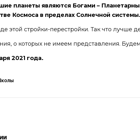
сшие планеты являются Богами – Планетарн
стве Космоса в пределах Солнечной системы
де этой стройки-перестройки. Так что лучше д
ния, о которых не имеем представления. Буде
варя 2021 года.
Школы
рии