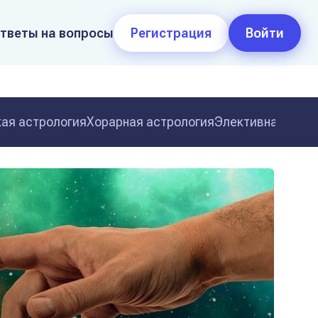
тветы на вопросы
Регистрация
Войти
ая астрология
Хорарная астрология
Элективная астр