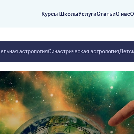
Курсы Школы
Услуги
Статьи
О нас
О
ельная астрология
Синастрическая астрология
Детск