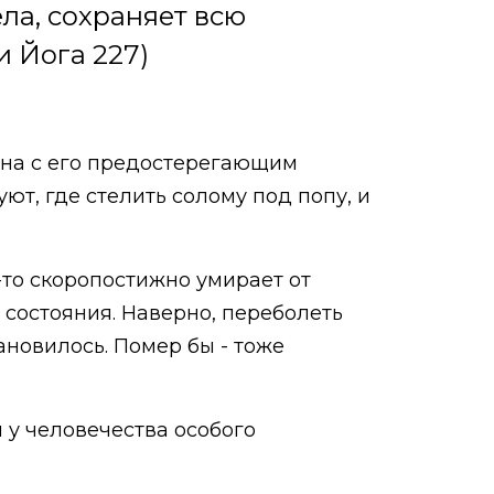
ла, сохраняет всю
и Йога 227)
рна с его предостерегающим
т, где стелить солому под попу, и
то скоропостижно умирает от
 состояния. Наверно, переболеть
ановилось. Помер бы - тоже
 у человечества особого