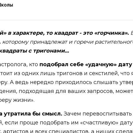
Школы
 в характере, то квадрат - это «горчинка».
,
которому принадлежат и горечи растительного 
квадраты с тригонами…
астролога, кто
подобрал себе «удачную» дату
тоит из одних лишь тригонов и секстилей, что 
ру. А ведь нередко приходилось слышать утв
дения, подходящая для ваших запросов, может
феру жизни».
а утратила бы смысл.
Зачем перевоспитывать 
, если проще подобрать им «счастливую» дат
 артистов и всех специалистов, а нищих сдела