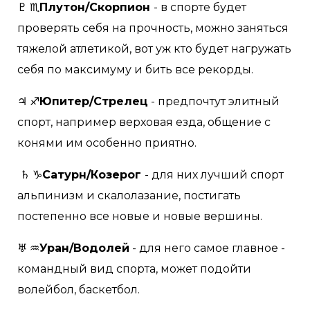
♇ ♏
Плутон/Скорпион
- в спорте будет
проверять себя на прочность, можно заняться
тяжелой атлетикой, вот уж кто будет нагружать
себя по максимуму и бить все рекорды.
♃ ♐
Юпитер/Стрелец
- предпочтут элитный
спорт, например верховая езда, общение с
конями им особенно приятно.
♄ ♑
Сатурн/Козерог
- для них лучший спорт
альпинизм и скалолазание, постигать
постепенно все новые и новые вершины.
♅ ♒
Уран/Водолей
- для него самое главное -
командный вид спорта, может подойти
волейбол, баскетбол.