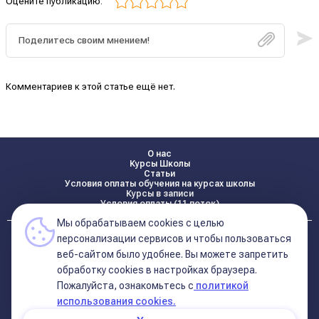
Оцените публикацию:
Комментариев к этой статье ещё нет.
О нас
Курсы Школы
Статьи
Условия оплаты обучения на курсах школы
Курсы в записи
Условия оплаты (11 поток)
Мы обрабатываем cookies с целью
Реквизиты
персонализации сервисов и чтобы пользоваться
Контакты
веб-сайтом было удобнее. Вы можете запретить
обработку сookies в настройках браузера.
Пожалуйста, ознакомьтесь с
политикой
Политика конфиденциальности
Договор оферта (соглашение)
использования cookies.
+7 495 681 02 96