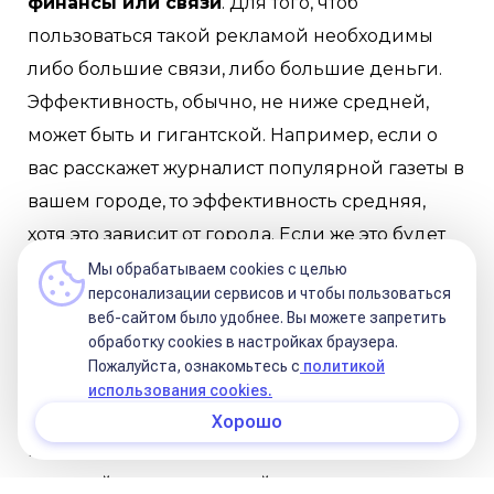
финансы или связи
. Для того, чтоб
пользоваться такой рекламой необходимы
либо большие связи, либо большие деньги.
Эффективность, обычно, не ниже средней,
может быть и гигантской. Например, если о
вас расскажет журналист популярной газеты в
вашем городе, то эффективность средняя,
хотя это зависит от города. Если же это будет
интервью на телеканале, который видят все
Мы обрабатываем cookies с целью
персонализации сервисов и чтобы пользоваться
жители России — совсем другой разговор.
веб-сайтом было удобнее. Вы можете запретить
обработку сookies в настройках браузера.
В эти 3 метода входят еще множество других
Пожалуйста, ознакомьтесь с
политикой
ответвлений (например, визитки, сарафанное
использования cookies.
радио тоже относятся к SMM), но если о
Хорошо
каждом из них расписывать, получится
немалый талмуд, который вряд ли кто-то