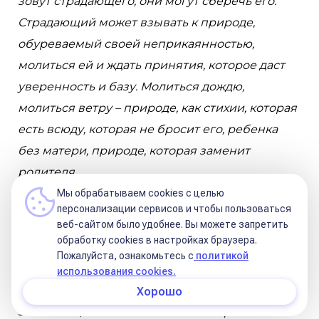
зовут страдающего, они могут сберечь его.
Страдающий может взывать к природе,
обуреваемый своей неприкаянностью,
молиться ей и ждать принятия, которое даст
уверенность и базу. Молиться дождю,
молиться ветру – природе, как стихии, которая
есть всюду, которая не бросит его, ребенка
без матери, природе, которая заменит
родителя.
Мы обрабатываем cookies с целью
Страдающий готов прислушиваться и ждать
персонализации сервисов и чтобы пользоваться
веб-сайтом было удобнее. Вы можете запретить
ответа, слушая, о чем расскажет морская
обработку сookies в настройках браузера.
раковина в ожидании спасения.
Пожалуйста, ознакомьтесь с
политикой
Божественный припев похож на пение в
использования cookies.
полурелигиозном экстазе в лесной чаще, но
Хорошо
это не оно, - это бесконечная покоренность и