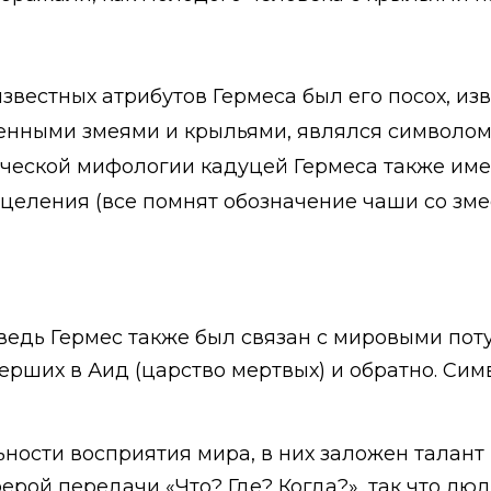
вестных атрибутов Гермеса был его посох, изв
нными змеями и крыльями, являлся символом
еческой мифологии кадуцей Гермеса также им
целения (все помнят обозначение чаши со змее
 ведь Гермес также был связан с мировыми по
ерших в Аид (царство мертвых) и обратно. Си
ности восприятия мира, в них заложен талант
ферой передачи «Что? Где? Когда?», так что лю