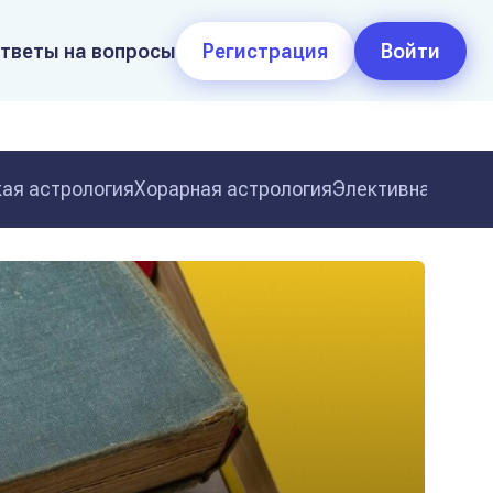
тветы на вопросы
Регистрация
Войти
ая астрология
Хорарная астрология
Элективная астр