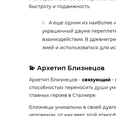
быстроту и подвижность.
А еще одним из наиболее из
украшенный двумя переплете
взаимодействия. В древнегр
змей и использоваться для ис
💫 Архетип Близнецов
Архетип Близнецов -
связующий
-
способностью переносить души ум
главных героев в Сталкере.
Близнецы уникальны в своей дуаль
человеком, от них веет этой атмос