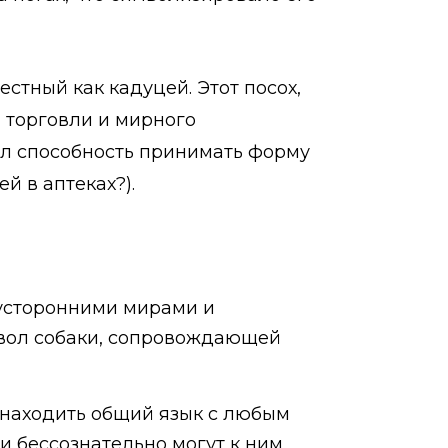
естный как кадуцей. Этот посох,
 торговли и мирного
ел способность принимать форму
й в аптеках?).
тусторонними мирами и
мвол собаки, сопровождающей
 находить общий язык с любым
ди бессознательно могут к ним