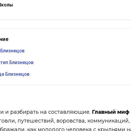
Школы
ние
 Близнецов
етип Близнецов
да Близнецов
и и разбирать на составляющие.
Главный миф 
говли, путешествий, воровства, коммуникаций,
ображали, как молодого человека с крыльями н