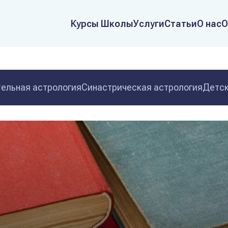
Курсы Школы
Услуги
Статьи
О нас
О
ельная астрология
Синастрическая астрология
Детск