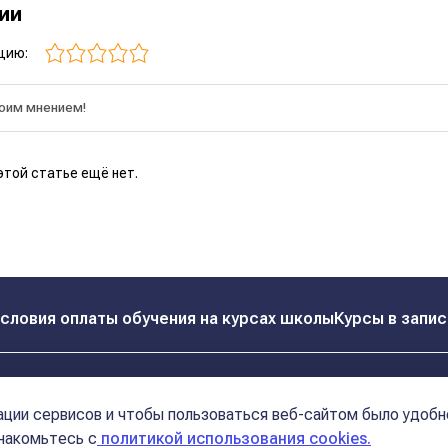
рии
цию:
этой статье ещё нет.
словия оплаты обучения на курсах школы
Курсы в запис
Реквизиты
Контакты
ции сервисов и чтобы пользоваться веб-сайтом было удобн
Политика конфиденциальности
Договор оферта
знакомьтесь с
политикой использования cookies.