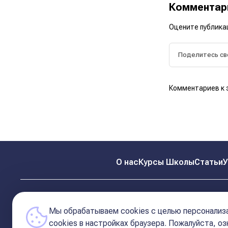
Коммента
Оцените публика
Комментариев к 
О нас
Курсы Школы
Статьи
У
Мы обрабатываем cookies с целью персонализа
сookies в настройках браузера. Пожалуйста, о
© 2026 Школа Астрологии
11-ый Дом