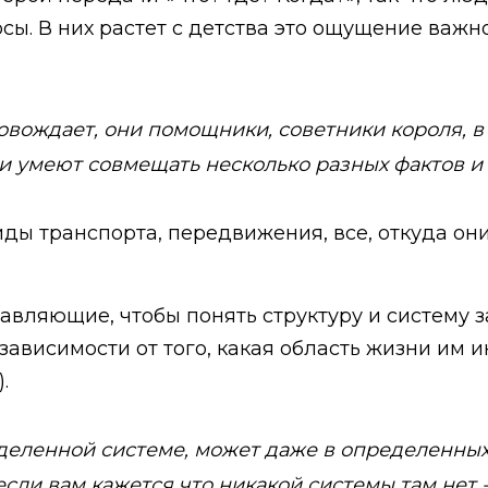
осы. В них растет с детства это ощущение важн
ровождает, они помощники, советники короля, в
и умеют совмещать несколько разных фактов и
иды транспорта, передвижения, все, откуда о
авляющие, чтобы понять структуру и систему з
висимости от того, какая область жизни им ин
.
еделенной системе, может даже в определенных
сли вам кажется что никакой системы там нет -