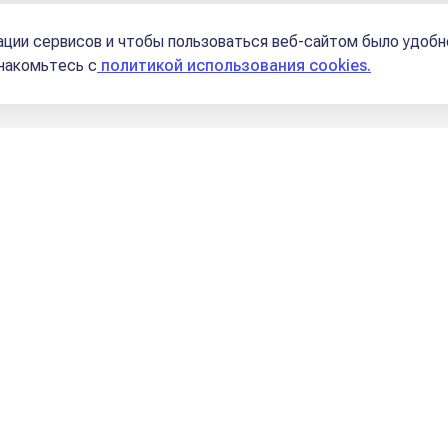
ции сервисов и чтобы пользоваться веб-сайтом было удобн
знакомьтесь с
политикой использования cookies.
ние
 это работает?
позиторы и управители домов
робнее о диспозиторах
е за показатель такой 👇
ель знака, в котором находится планета.
То 
итором является Солнце.