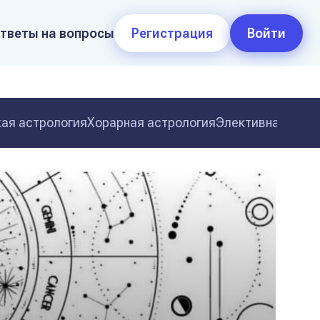
тветы на вопросы
Регистрация
Войти
ая астрология
Хорарная астрология
Элективная астр