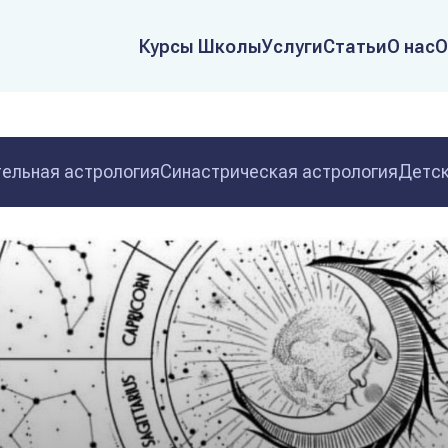
Курсы Школы
Услуги
Статьи
О нас
О
ельная астрология
Синастрическая астрология
Детск