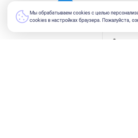
Елена Борисова
Мы обрабатываем cookies с целью персонализа
сookies в настройках браузера. Пожалуйста, о
Содержа
💫 Как
🏠 Дис
📌 Под
Для начала напомню, что это вообщ
Диспозитор — это управит
находится во Льве, её диспоз