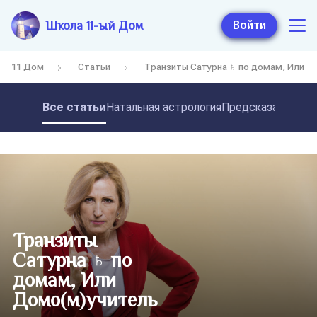
Школа 11-ый Дом
Войти
11 Дом
Статьи
Транзиты Сатурна ♄ по домам, Или Д
Все статьи
Натальная астрология
Предсказательная
Транзиты
Сатурна ♄ по
домам, Или
Домо(м)учитель