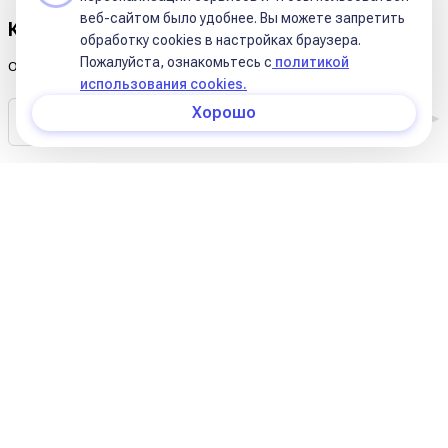
веб-сайтом было удобнее. Вы можете запретить
Комментарии
обработку сookies в настройках браузера.
Пожалуйста, ознакомьтесь с
политикой
Оцените публикацию:
использования cookies.
Хорошо
Комментариев к этой статье ещё нет.
О нас
Курсы Школы
Статьи
Условия оплаты обучения на курсах школы
Курсы в записи
Условия оплаты (11 поток)
Реквизиты
Контакты