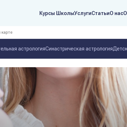
Курсы Школы
Услуги
Статьи
О нас
О
й карте
ельная астрология
Синастрическая астрология
Детск