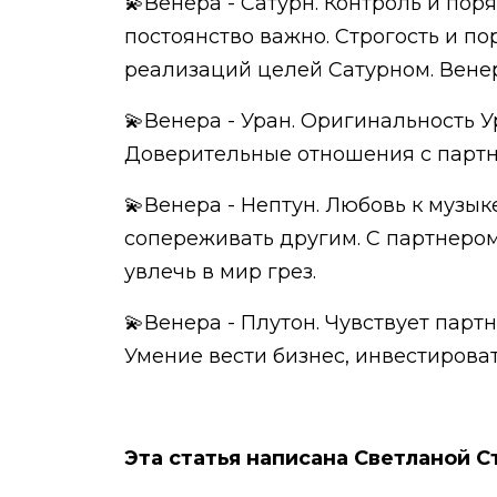
💫Венера - Сатурн. Контроль и по
постоянство важно. Строгость и по
реализаций целей Сатурном. Венера
💫Венера - Уран. Оригинальность 
Доверительные отношения с партн
💫Венера - Нептун. Любовь к музык
сопереживать другим. С партнером
увлечь в мир грез.
💫Венера - Плутон. Чувствует парт
Умение вести бизнес, инвестироват
Эта статья написана Светланой С