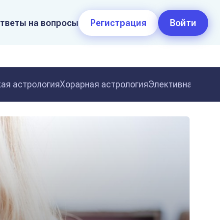
тветы на вопросы
Регистрация
Войти
ая астрология
Хорарная астрология
Элективная астр