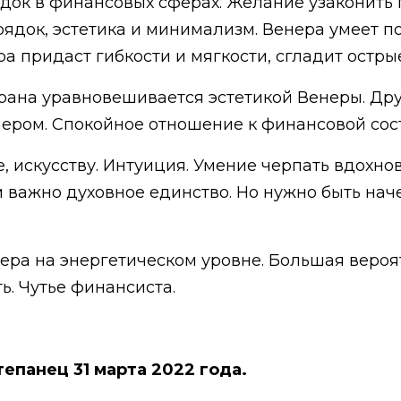
рядок в финансовых сферах. Желание узаконить
рядок, эстетика и минимализм. Венера умеет п
 придаст гибкости и мягкости, сгладит острые
Урана уравновешивается эстетикой Венеры. Дру
ером. Спокойное отношение к финансовой сос
е, искусству. Интуиция. Умение черпать вдохн
 важно духовное единство. Но нужно быть наче
нера на энергетическом уровне. Большая вероя
ь. Чутье финансиста.
тепанец 31 марта 2022 года.