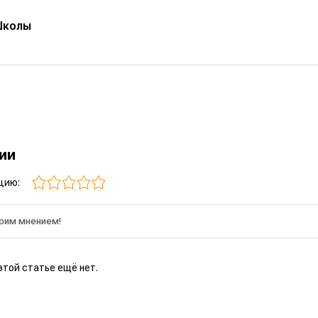
Школы
рии
цию:
этой статье ещё нет.