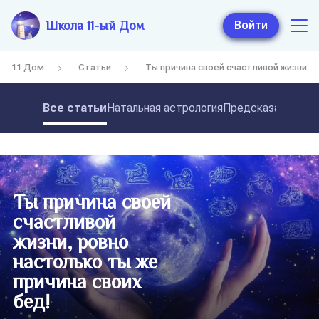
Школа 11-ый Дом
Войти
11 Дом
Статьи
Ты причина своей счастливой жизни, р
Все статьи
Натальная астрология
Предсказательная
Ты причина своей
счастливой
жизни, ровно
настолько ты же
причина своих
бед!