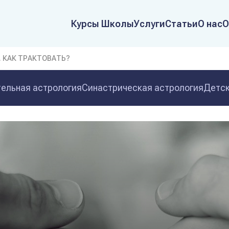
Курсы Школы
Услуги
Статьи
О нас
О
. КАК ТРАКТОВАТЬ?
ельная астрология
Синастрическая астрология
Детск