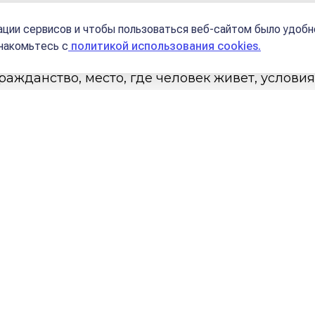
Школы
ции сервисов и чтобы пользоваться веб-сайтом было удобн
знакомьтесь с
политикой использования cookies.
гражданство, место, где человек живет, условия
 как складываются отношения в родительской 
 или нет человек отношениями и атмосферой в с
жению управителя 4 дома смотрят быт, вопрос
 на благоприятность расположения. Главная 
занность к своим корням, высокая значимость 
вителем своей нации, может быть патриотом с
альность, привязанность к тому, как жили пре
ля такого положения заряжают темы 4 дома, о
а благо своей страны, города или семьи. Если 