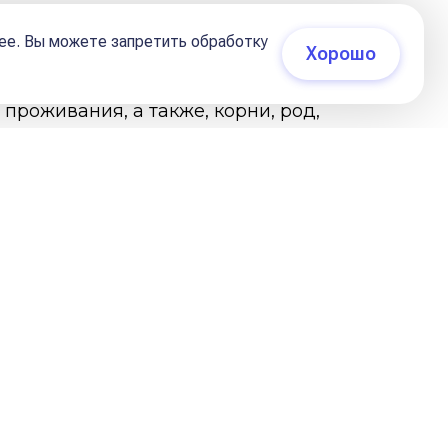
05 октября 2024, 06:50
ее. Вы можете запретить обработку
Хорошо
 проживания, а также, корни, род,
семье, были ли проблемы и
емье, что он чувствует, когда
ы собственного жилья и
точка, которая приносит
в жизни одного из родителей.
воей страны. В плане семьи и
дки. Для мужчины это один из
н может быть риэлтором,
в семье несколько детей, то жильё