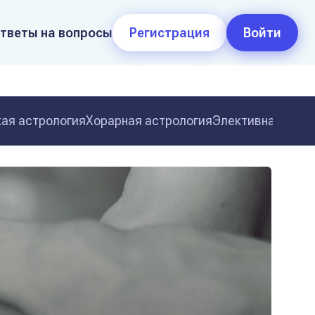
тветы на вопросы
Регистрация
Войти
ая астрология
Хорарная астрология
Элективная астр