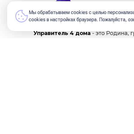
Редакция и Кураторы 
Мы обрабатываем cookies с целью персонализа
сookies в настройках браузера. Пожалуйста, о
Управитель 4 дома
- это Родина, 
родители. Управитель показывает,
трудности в детстве, удовлетворен
приходит домой. Также по располо
недвижимости. Обращайте внимание
испорченность - это Лилит.
🏡Управитель 4 в 1
: высокая привя
Человек может быть ярким предста
родины - традиционность, патриарх
показателей семейности. Обладате
строителем, политиком, трудится н