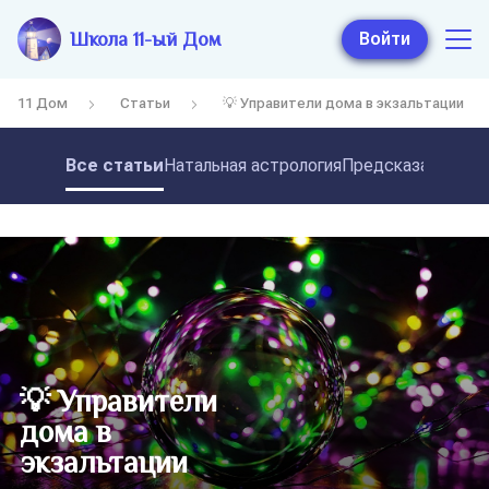
Школа 11-ый Дом
Войти
11 Дом
Статьи
💡 Управители дома в экзальтации
Все статьи
Натальная астрология
Предсказательная
💡 Управители
дома в
экзальтации