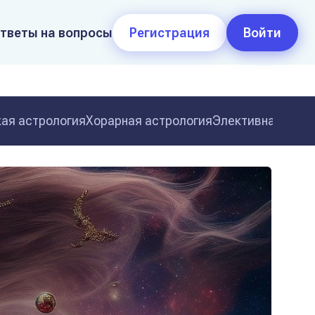
тветы на вопросы
Регистрация
Войти
ая астрология
Хорарная астрология
Элективная астр