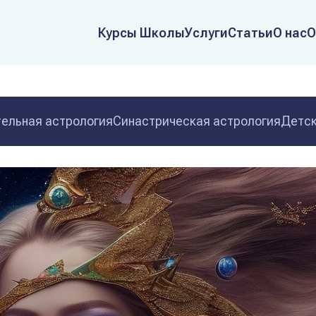
Курсы Школы
Услуги
Статьи
О нас
О
ельная астрология
Синастрическая астрология
Детск