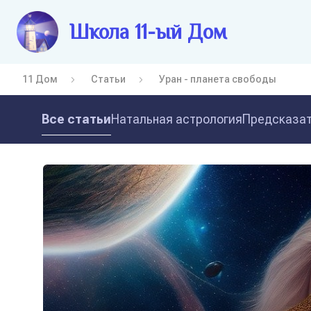
Школа 11-ый Дом
11 Дом
Статьи
Уран - планета свободы
Все статьи
Натальная астрология
Предсказат