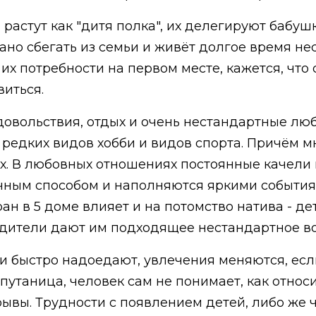
и растут как "дитя полка", их делегируют бабу
ано сбегать из семьи и живёт долгое время не
 их потребности на первом месте, кажется, что
виться.
довольствия, отдых и очень нестандартные лю
редких видов хобби и видов спорта. Причём м
х. В любовных отношениях постоянные качели 
чным способом и наполняются яркими событиям
ан в 5 доме влияет и на потомство натива - д
дители дают им подходящее нестандартное во
бби быстро надоедают, увлечения меняются, ес
утаница, человек сам не понимает, как относи
ывы. Трудности с появлением детей, либо же 