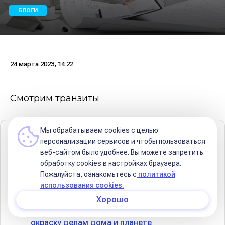
БЛОГИ
24 марта 2023, 14:22
Смотрим транзиты
Мы обрабатываем cookies с целью
Содержание
персонализации сервисов и чтобы пользоваться
веб-сайтом было удобнее. Вы можете запретить
Рассмотрю аспекты септенера:
обработку сookies в настройках браузера.
Пожалуйста, ознакомьтесь с
политикой
☀️ Аспект Солнца повлияет на ваши
использования cookies.
намерения и способ выразить себя
Хорошо
🌙 Аспект Луны придаст эмоциональную
окраску делам дома и планете