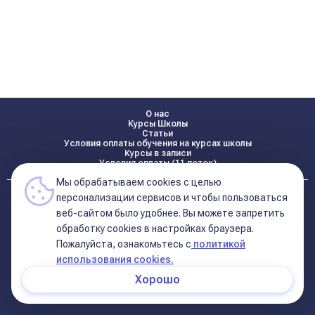
О нас
Курсы Школы
Статьи
Условия оплаты обучения на курсах школы
Курсы в записи
Условия оплаты (11 поток)
Мы обрабатываем cookies с целью
Реквизиты
персонализации сервисов и чтобы пользоваться
Контакты
веб-сайтом было удобнее. Вы можете запретить
обработку сookies в настройках браузера.
Пожалуйста, ознакомьтесь с
политикой
Политика конфиденциальности
Договор оферта (соглашение)
использования cookies.
+7 495 681 02 96
Хорошо
© 2026 Школа Астрологии
11-ый Дом
Катерины Дятловой 11-ый Дом