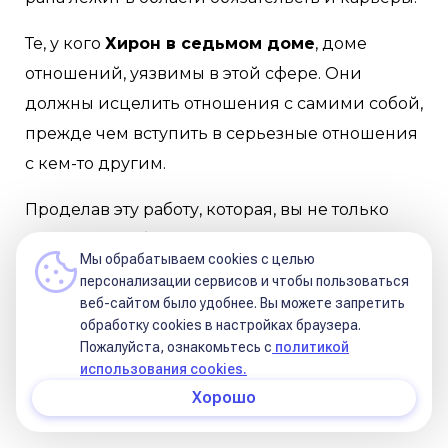
Те, у кого
Хирон в седьмом доме
, доме
отношений, уязвимы в этой сфере. Они
должны исцелить отношения с самими собой,
прежде чем вступить в серьезные отношения
с кем-то другим.
Проделав эту работу, которая, вы не только
исцеляете себя, но и превращаетесь в
Мы обрабатываем cookies с целью
целителя, способного лечить других,
персонализации сервисов и чтобы пользоваться
страдающих похожими проблемами.
веб-сайтом было удобнее. Вы можете запретить
обработку сookies в настройках браузера.
Эта статья написана Мариной Лавринович
Пожалуйста, ознакомьтесь с
политикой
использования cookies.
14 февраля 2023 года.
Хорошо