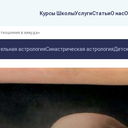
Курсы Школы
Услуги
Статьи
О нас
О
отношения в никуда»
ельная астрология
Синастрическая астрология
Детск