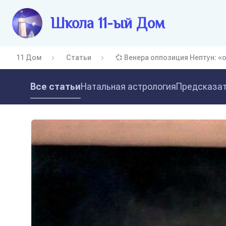
Школа 11-ый Дом
11 Дом
Статьи
💞 Венера оппозиция Нептун: «
Все статьи
Натальная астрология
Предсказат