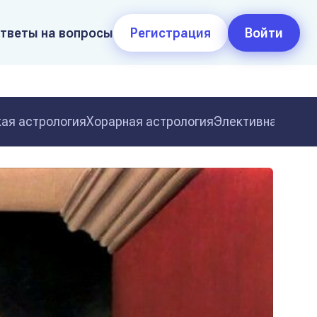
тветы на вопросы
Регистрация
Войти
ая астрология
Хорарная астрология
Элективная астр