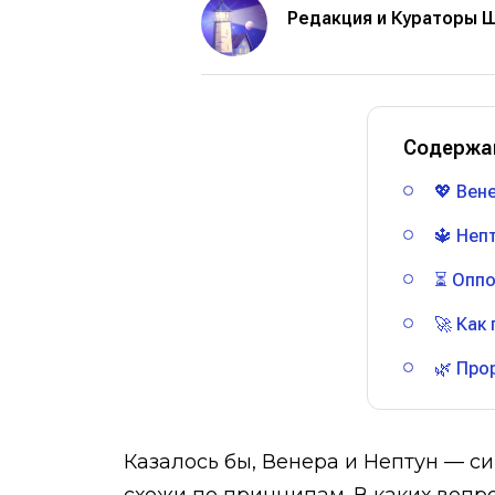
Редакция и Кураторы 
Содержа
💖 Вен
🔱 Неп
⏳ Оппо
🚀 Как
🌿 Про
Казалось бы, Венера и Нептун — с