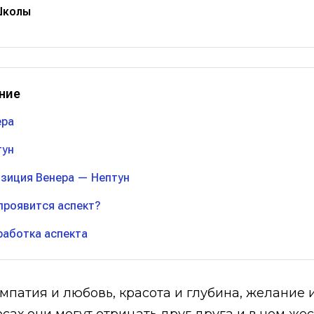
Школы
ние
ера
тун
зиция Венера — Нептун
 проявится аспект?
работка аспекта
импатия и любовь, красота и глубина, желание