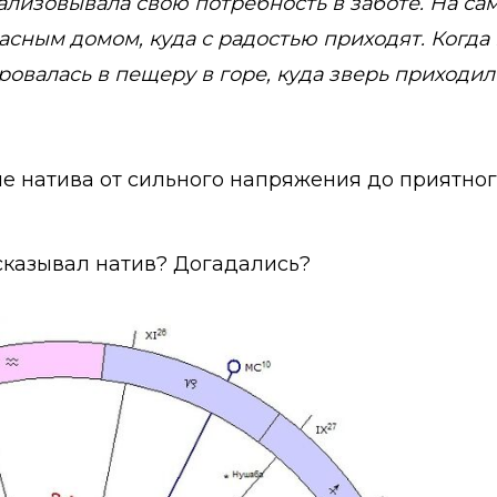
изовывала свою потребность в заботе. На само
сным домом, куда с радостью приходят. Когда
ровалась в пещеру в горе, куда зверь приходи
е натива от сильного напряжения до приятного
сказывал натив? Догадались?