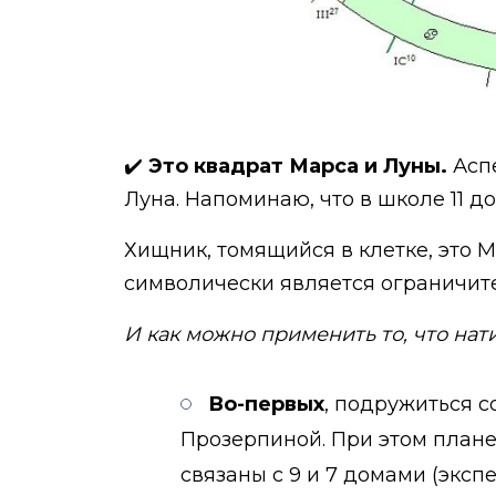
✔️
Это квадрат Марса и Луны.
Аспе
Луна. Напоминаю, что в школе 11 д
Хищник, томящийся в клетке, это М
символически является ограничител
И как можно применить то, что нат
Во-первых
, подружиться с
Прозерпиной. При этом план
связаны с 9 и 7 домами (экспе