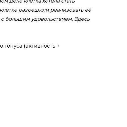
м деле клетка хотела стать
 клетке разрешили реализовать её
л с большим удовольствием. Здесь
 тонуса (активность +