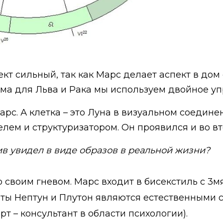
кт сильный, так как Марс делает аспект в дом 
ома для Льва и Рака мы используем двойное уп
арс. А клетка – это Луна в визуальном соедине
ем и структуризатором. Он проявился и во вто
ив увидел в виде образов в реальной жизни?
о своим гневом. Марс входит в бисекстиль с 3
еты Нептун и Плутон являются естественными 
рт – консультант в области психологии).