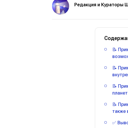
Редакция и Кураторы 
Содержа
📝 При
возмож
📝 При
внутре
📝 При
планет
📝 При
также 
✅ Выв