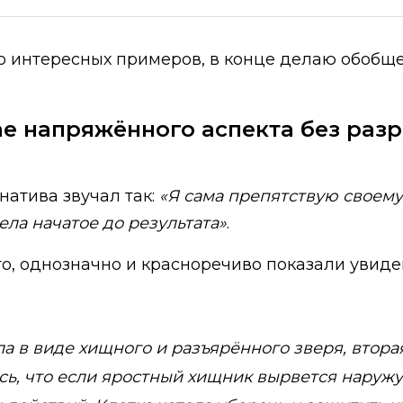
 интересных примеров, в конце делаю обобщен
чае напряжённого аспекта без ра
е
атива звучал так:
«Я сама препятствую своему 
вела начатое до результата»
.
 это, однозначно и красноречиво показали уви
а в виде хищного и разъярённого зверя, втора
сь, что если яростный хищник вырвется наружу