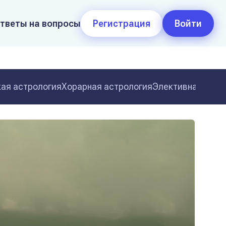
тветы на вопросы
Регистрация
Войти
ая астрология
Хорарная астрология
Элективная астр