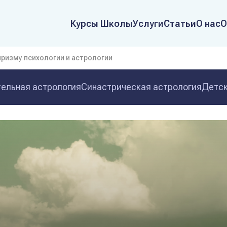
Курсы Школы
Услуги
Статьи
О нас
О
призму психологии и астрологии
ельная астрология
Синастрическая астрология
Детск