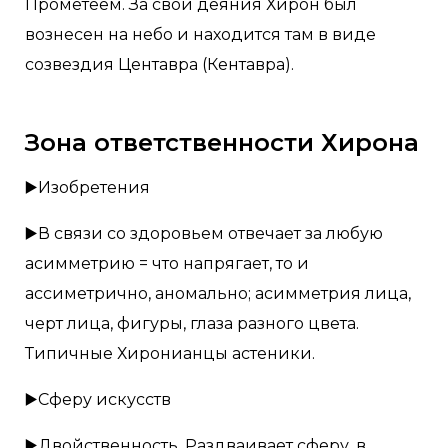
Прометеем. За свои деяния Хирон был
вознесен на небо и находится там в виде
созвездия Центавра (Кентавра).
Зона ответственности Хирона
▶️Изобретения
▶️В связи со здоровьем отвечает за любую
асимметрию = что напрягает, то и
ассиметрично, аномально; асимметрия лица,
черт лица, фигуры, глаза разного цвета.
Типичные Хиронианцы астеники.
▶️Сферу искусств
▶️Двойственность. Раздваивает сферу, в