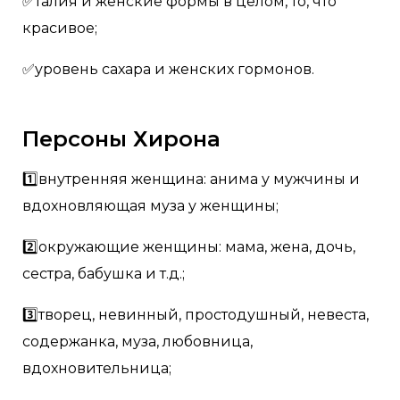
✅талия и женские формы в целом, то, что
красивое;
✅уровень сахара и женских гормонов.
Персоны Хирона
1️⃣внутренняя женщина: анима у мужчины и
вдохновляющая муза у женщины;
2️⃣окружающие женщины: мама, жена, дочь,
сестра, бабушка и т.д.;
3️⃣творец, невинный, простодушный, невеста,
содержанка, муза, любовница,
вдохновительница;