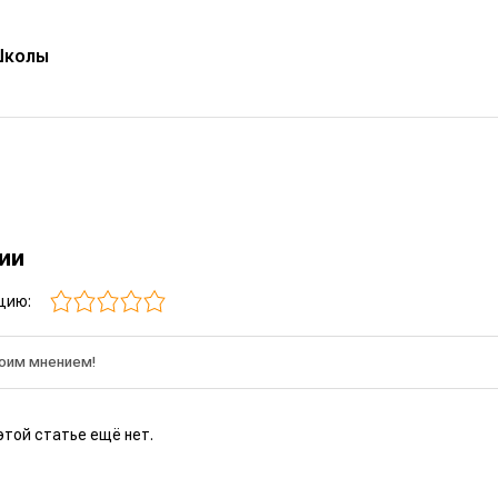
Школы
рии
цию:
этой статье ещё нет.