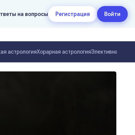
тветы на вопросы
Регистрация
Войти
ая астрология
Хорарная астрология
Элективная астр