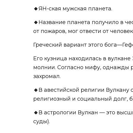
🔹
ЯН-ская мужская планета.
🔹
Название планета получило в че
от пожаров, мог отвести от челове
Греческий вариант этого бога—Геф
Его кузница находилась в вулкане
молнии. Согласно мифу, однажды р
захромал.
🔹
В авестийской религии Вулкану 
религиозный и социальный долг, 
🔹
В астрологии Вулкан — это высш
суды).