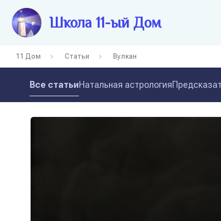
Школа 11-ый Дом
11 Дом
Статьи
Вулкан
Все статьи
Натальная астрология
Предсказат