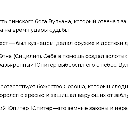
сть римского бога Вулкана, который отвечал з
ка на время удары судьбы.
ест — был кузнецом: делал оружие и доспехи д
 Этна (Сицилия). Себе в помощь создал золоты
азъярённый Юпитер выбросил его с небес. Вул
соответствует божество Сраоша, который след
боролся с ересью и защищал верующих от заб
ий Юпитер. Юпитер—это земные законы и иерар