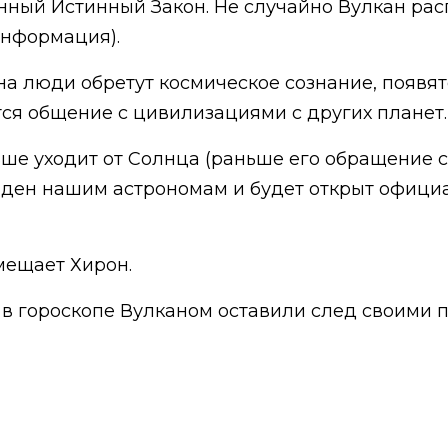
нный Истинный Закон. Не случайно Вулкан р
информация).
а люди обретут космическое сознание, появят
тся общение с цивилизациями с других планет
ше уходит от Солнца (раньше его обращение с
 виден нашим астрономам и будет открыт офици
мещает Хирон.
 в гороскопе Вулканом оставили след своими 