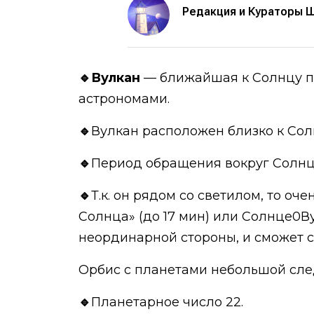
Редакция и Кураторы 
🔹Вулкан
— ближайшая к Солнцу пл
астрономами.
🔹
Вулкан расположен близко к Сол
🔹
Период обращения вокруг Солнца 
🔹
Т.к. он рядом со светилом, то о
Солнца» (до 17 мин) или Солнце0Ву
неординарной стороны, и сможет 
Орбис с планетами небольшой след
🔹
Планетарное число 22.