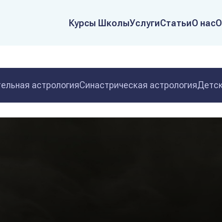
Курсы Школы
Услуги
Статьи
О нас
О
ельная астрология
Синастрическая астрология
Детск