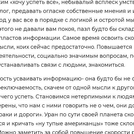
жим «хочу успеть все», небывалый всплеск умс
блог, предавать огласке собственные мнения и
од у вас все в порядке с логикой и остротой м
этого не давали вам покоя, пазл будто бы скл
ластов информации. Самое время освоить ско
ысли, коих сейчас предостаточно. Повышается и
еятельности, социально значимым вопросам, по
устанавливать связи с людьми, знакомиться.
ность усваивать информацию- она будто бы не ф
еключаемость, скачем от одной мысли к другой
ичего успеть. Становимся нетерпимыми к людя
ены, что нам с ними говорить не о чем, они до
ураки и дороги». Уран по сути своей планета ск
ся и кричать «ну тупые американцы» тоже скло
 Можно заметить за собой повышение скорости р