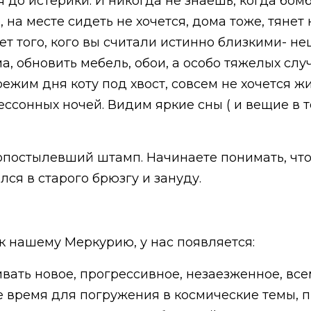
о истерики. И никогда не знаешь, когда бомба
на месте сидеть не хочется, дома тоже, тянет н
ет того, кого вы считали истинно близкими- н
а, обновить мебель, обои, а особо тяжелых слу
ежим дня коту под хвост, совсем не хочется ж
ессонных ночей. Видим яркие сны ( и вещие в 
 опостылевший штамп. Начинаете понимать, чт
лся в старого брюзгу и зануду.
 к нашему Меркурию, у нас появляется:
вать новое, прогрессивное, незаезженное, вс
е время для погружения в космические темы,