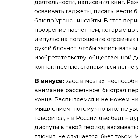
деятельности, написания книг. Ре
осваивать гаджеты, писать, вести 
блюдо Урана- инсайты. В этот пери
прозрение насчет тем, которые до 
импульс на поглощение огромных п
рукой блокнот, чтобы записывать м
изобретательству, общественной д
контактностью, становиться легче 
В минусе:
хаос в мозгах, неспособ
внимание рассеянное, быстрая пер
конца. Распыляемся и не можем н
мышлением, потому что вполне увер
говорится, « в России две беды- д
диспуты в такой период ввязывать
глючит, не слушается, бьет током.