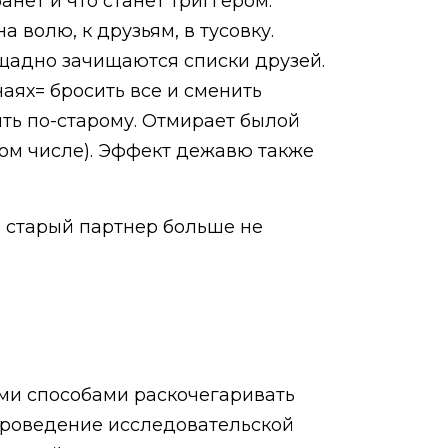
нет и что станет триггером.
а волю, к друзьям, в тусовку.
ещадно зачищаются списки друзей.
чаях= бросить все и сменить
ить по-старому. Отмирает былой
том числе). Эффект дежавю также
о старый партнер больше не
еми способами раскочегаривать
 проведение исследовательской