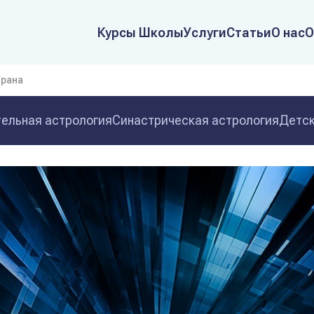
Курсы Школы
Услуги
Статьи
О нас
О
Урана
ельная астрология
Синастрическая астрология
Детск