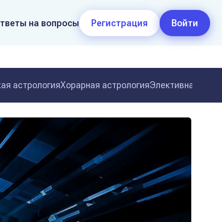
тветы на вопросы
Регистрация
Войти
ая астрология
Хорарная астрология
Элективная астр