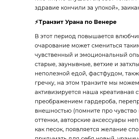
здравие кончили за упокой», заика
⚡Транзит Урана по Венере
В этот период повышается влюбчив
очарование может смениться таки
чувственный и эмоциональный опыт
старые, заунывные, ветхие и затхл
неполезной едой, фастфудом, такж
гречку, на этом транзите мы може
активизируется наша креативная с
преображением гардероба, перепро
внешностью (помните про чувство 
оттенки, авторские аксессуары не
как песок, появляется желание спо
придумать для себя новый, уранич