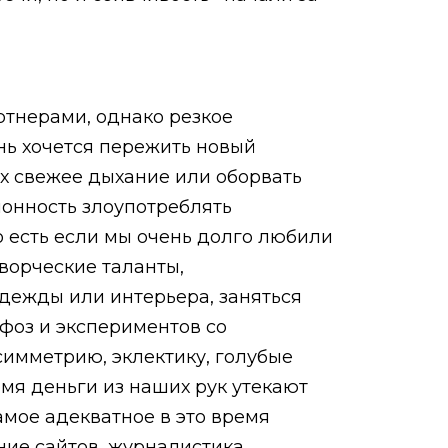
ртнерами, однако резкое
нь хочется пережить новый
х свежее дыхание или оборвать
клонность злоупотреблять
о есть если мы очень долго любили
творческие таланты,
одежды или интерьера, заняться
фоз и экспериментов со
симметрию, эклектику, голубые
емя деньги из наших рук утекают
амое адекватное в это время
ние сайтов, журналистика,