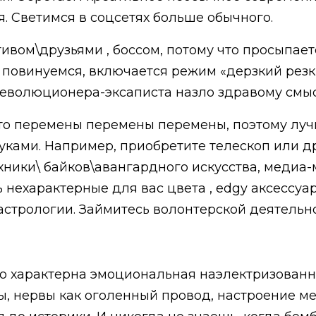
. Светимся в соцсетях больше обычного.
ивом\друзьями , боссом, потому что просыпает
 повинуемся, включается режим «дерзкий резк
 революционера-эксаписта назло здравому смыс
то перемены перемены перемены, поэтому лучш
уками. Например, приобретите телескоп или д
хники\ байков\авангардного искусства, медиа
 нехарактерные для вас цвета , edgy аксессуа
астрологии. Займитесь волонтерской деятельн
ибо характерна эмоциональная наэлектризованн
ы, нервы как оголенный провод, настроение ме