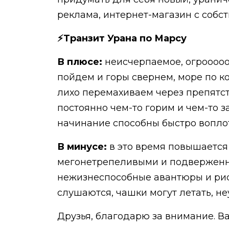
реклама, интернет-магазин с собс
⚡Транзит Урана по Марсу
В плюсе:
неисчерпаемое, огрооооом
пойдем и горы свернем, море по ко
лихо перемахиваем через препятст
постоянно чем-то горим и чем-то з
начинание способны быстро воплот
В минусе:
в это время повышается
мегонетрепеливыми и подверженны
нежизнеспособные авантюры и риск
слушаются, чашки могут летать, н
Друзья, благодарю за внимание. В