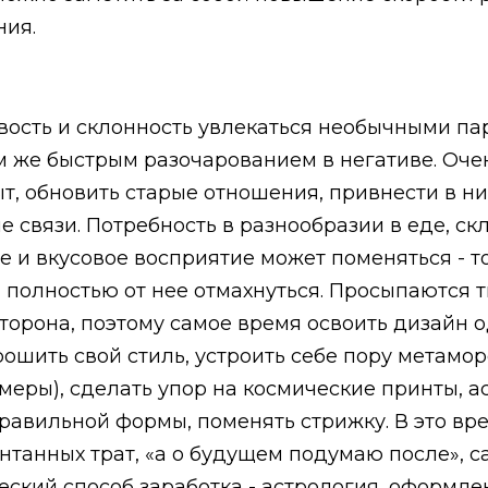
ния.
ость и склонность увлекаться необычными па
м же быстрым разочарованием в негативе. Оче
, обновить старые отношения, привнести в ни
ые связи. Потребность в разнообразии в еде, с
е и вкусовое восприятие может поменяться - т
м полностью от нее отмахнуться. Просыпаются 
торона, поэтому самое время освоить дизайн 
шить свой стиль, устроить себе пору метамор
меры), сделать упор на космические принты, а
правильной формы, поменять стрижку. В это вр
нтанных трат, «а о будущем подумаю после», с
еский способ заработка - астрология, оформле