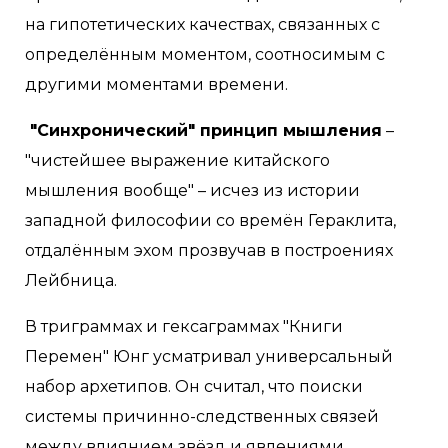
на гипотетических качествах, связанных с
определённым моментом, соотносимым с
другими моментами времени.
"Синхронический" принцип мышления
–
"чистейшее выражение китайского
мышления вообще" – исчез из истории
западной философии со времён Гераклита,
отдалённым эхом прозвучав в построениях
Лейбница.
В триграммах и гексаграммах "Книги
Перемен" Юнг усматривал универсальный
набор архетипов. Он считал, что поиски
системы причинно-следственных связей
между влиянием звёзд и явлениями