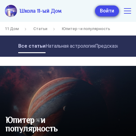
Школа 11-ый Дом
Войти
11 Дом
Статьи
Юпитер♃и популярность
Все статьи
Натальная астрология
Предсказательная
Юпитер♃и
популярность