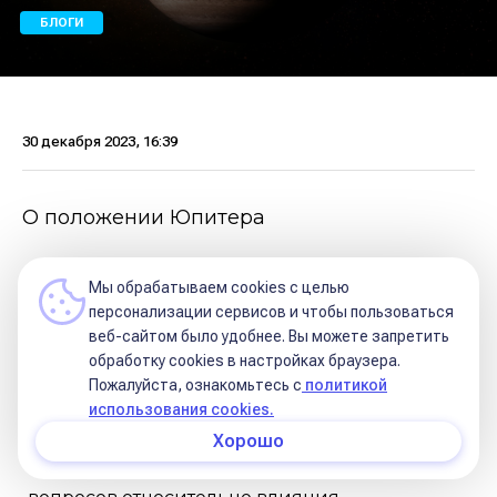
БЛОГИ
30 декабря 2023, 16:39
О положении Юпитера
В одном из постов я писала о функциях
Мы обрабатываем cookies с целью
планеты Юпитер и ее особенностях. В
персонализации сервисов и чтобы пользоваться
веб-сайтом было удобнее. Вы можете запретить
сегодняшнем посте я хочу посвятить
обработку сookies в настройках браузера.
максимум внимания Юпитеру в домах и
Пожалуйста, ознакомьтесь с
политикой
использования cookies.
знаках и особенностям его проявления.
Хорошо
Небольшая ремарка: поступало много