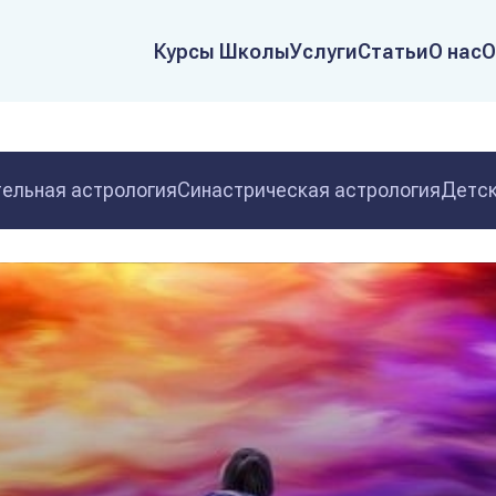
Курсы Школы
Услуги
Статьи
О нас
О
ельная астрология
Синастрическая астрология
Детск