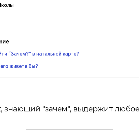
Школы
ние
йти “Зачем?” в натальной карте?
чего живете Вы?
, знающий "зачем", выдержит любое "