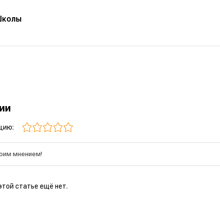
Школы
рии
цию:
этой статье ещё нет.