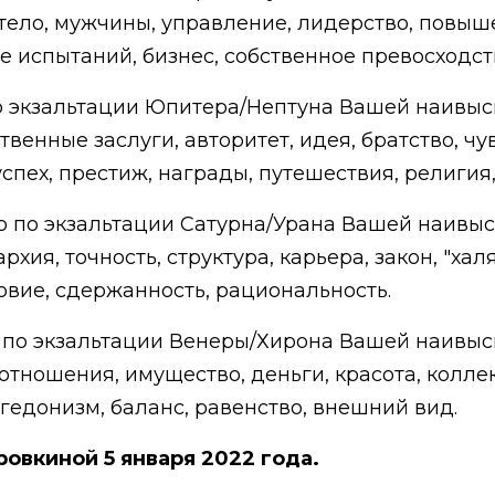
, тело, мужчины, управление, лидерство, повыш
 испытаний, бизнес, собственное превосходст
по экзальтации Юпитера/Нептуна Вашей наивы
твенные заслуги, авторитет, идея, братство, ч
успех, престиж, награды, путешествия, религия,
о по экзальтации Сатурна/Урана Вашей наивы
хия, точность, структура, карьера, закон, "хал
вие, сдержанность, рациональность.
о по экзальтации Венеры/Хирона Вашей наивы
 отношения, имущество, деньги, красота, колл
гедонизм, баланс, равенство, внешний вид.
ровкиной 5 января 2022 года.