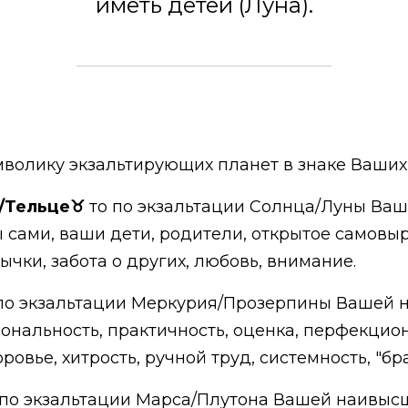
иметь детей (Луна).
волику экзальтирующих планет в знаке Ваших 
/Тельце♉️
то по экзальтации Солнца/Луны Ва
вы сами, ваши дети, родители, открытое самов
ычки, забота о других, любовь, внимание.
 по экзальтации Меркурия/Прозерпины Вашей 
иональность, практичность, оценка, перфекцио
овье, хитрость, ручной труд, системность, "бр
о по экзальтации Марса/Плутона Вашей наивыс