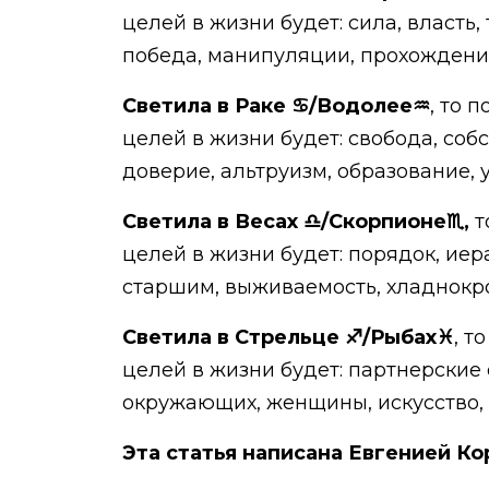
целей в жизни будет: сила, власть
победа, манипуляции, прохождение
Светила в Раке ♋️/Водолее♒️
, то 
целей в жизни будет: свобода, собс
доверие, альтруизм, образование, 
Светила в Весах ♎️/Скорпионе♏️,
т
целей в жизни будет: порядок, иерар
старшим, выживаемость, хладнокро
Светила в Стрельце ♐️/Рыбах♓️
, т
целей в жизни будет: партнерские
окружающих, женщины, искусство, 
Эта статья написана Евгенией Ко