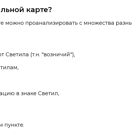
альной карте?
рте можно проанализировать с множества разны
 Светила (т.н. "возничий"),
етилам,
ацию в знаке Светил,
 пункте.