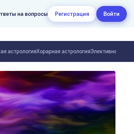
тветы на вопросы
Регистрация
Войти
ая астрология
Хорарная астрология
Элективная астр