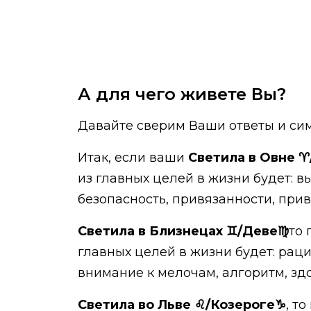
А для чего живете Вы?
Давайте сверим Ваши ответы и сим
Итак, если ваши
Светила в Овне ♈️
из главных целей в жизни будет: 
безопасность, привязанности, прив
Светила в Близнецах ♊️/Деве♍️
то
главных целей в жизни будет: рац
внимание к мелочам, алгоритм, здор
Светила во Льве ♌️/Козероге♑️
, т