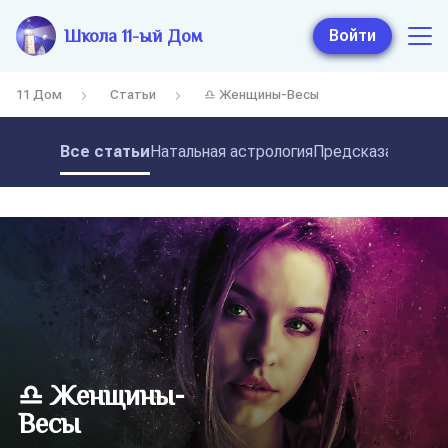
Школа 11-ый Дом
Войти
11 Дом
Статьи
♎ Женщины-Весы
Все статьи
Натальная астрология
Предсказательная
♎ Женщины-
Весы