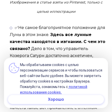
Изображения в статье взяты из Pinterest, только с
целью иллюстрации
✅Не самое благоприятное положение для
Луны в этом знаке.
Здесь все лунные
качества находятся в изгнании. С чем это
связано?
Дело в том, что управитель
Козерога Сатурн достаточно аскетичен,
требователен, прагматичен, серьезен,
Мы обрабатываем cookies с целью
холоден. И всеми этими своими качествами
персонализации сервисов и чтобы пользоваться
веб-сайтом было удобнее. Вы можете запретить
он награждает и Луну, которая находится в
обработку сookies в настройках браузера.
его владении, под его управлением.
Пожалуйста, ознакомьтесь с
политикой
использования cookies.
✅Представили такую заботу? Вот-
Хорошо
вот...достаточно нетипично для лунных
качеств такое вот проявление с оттенком