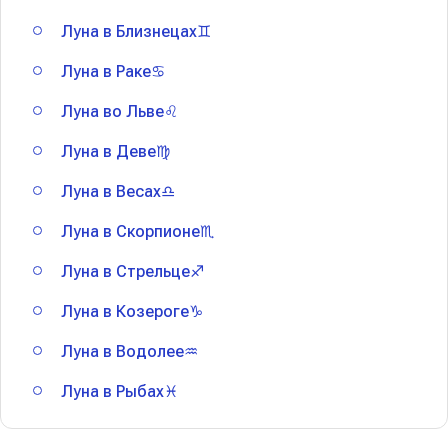
Луна в Близнецах♊
Луна в Раке♋
Луна во Льве♌
Луна в Деве♍
Луна в Весах♎
Луна в Скорпионе♏
Луна в Стрельце♐
Луна в Козероге♑
Луна в Водолее♒
Луна в Рыбах♓