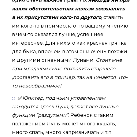
одно очень важное правило:
никогда ни при
каких обстоятельствах нельзя восхвалять
в их присутствии кого-то другого
, ставить
им кого-то в пример, кто по вашему мнению
в чем-то оказался лучше, успешнее,
интереснее. Для них это как красная тряпка
для быка, впрочем в этом они очень похожи
и другими огненными Лунами.
Стоит мне
при младшем сыне похвалить старшего
,поставить его в пример, так начинается что-
то невообразимое!
✅
Юпитер, под чьим управлением
находится здесь Луна, делает все лунные
функции “раздутыми”.
Ребенок с таким
положением Луны может много кушать,
много спать, много капризничать и т.п.