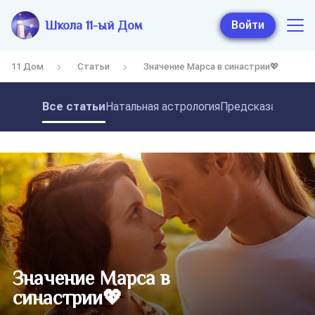
Школа 11-ый Дом
Войти
11 Дом
Статьи
Значение Марса в синастрии💖
Все статьи
Натальная астрология
Предсказательная
Значение Марса в
синастрии💖