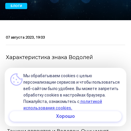
БЛОГИ
07 августа 2023, 19:03
Характеристика знака Водолей
Первые ассоциации со знаком Водолей,
Мы обрабатываем cookies с целью
которые приходят на ум, связаны с безумным
персонализации сервисов и чтобы пользоваться
веб-сайтом было удобнее. Вы можете запретить
шляпником из "Алисы в стране чудес". Он
обработку сookies в настройках браузера.
необычный, непредсказуемый, странный,
Пожалуйста, ознакомьтесь с
политикой
использования cookies.
будто не от мира сего, в то же время очень
Хорошо
креативный, изобретательный 🌟