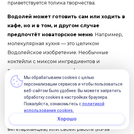
приветствуется толика творчества.
Водолей может готовить сам или ходить в
кафе, но и в том, и другом случае
предпочтёт новаторское меню
. Например,
молекулярная кухня — это целиком
Водолейское изобретение. Необычные
коктейли с миксом ингредиентов и
пирожные причудливых форм, покрытые
Мы обрабатываем cookies с целью
цветной глазурью пончики — тоже к Водолею.
персонализации сервисов и чтобы пользоваться
веб-сайтом было удобнее. Вы можете запретить
Некоторых Водолеев вовсе не отнесёшь к
обработку сookies в настройках браузера.
компанейским личностям, выраженность их
Пожалуйста, ознакомьтесь с
политикой
использования cookies.
знака проявляется в другом, например, в
Хорошо
любви к экологии (среди них много
вегетарианцев) или своей работе (из-за