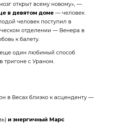
 мозг открыт всему новому», —
нце в девятом доме
— человек
лодой человек поступил в
ическом отделении — Венера в
бовь к балету.
о еще один любимый способ
 тригоне с Ураном.
он в Весах близко к асценденту —
вь)
и энергичный Марс