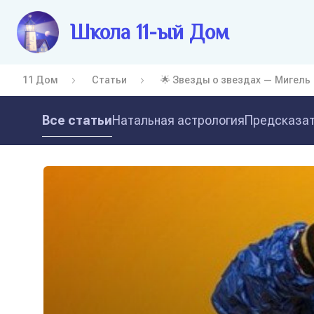
Школа 11-ый Дом
11 Дом
Статьи
🌟 Звезды о звездах — Мигель
Все статьи
Натальная астрология
Предсказат