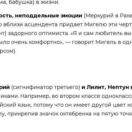
а, бабушка) в жизни.
ость, неподдельные эмоции
(Меркурий в Раке
р вблизи асцендента придает Мигелю эти черт
т) задорного оптимиста. «Я и сам любитель в
было очень комфортно», — говорит Мигель в од
рсом).
урий
(сигнификатор третьего)
и Лилит, Нептун
иками. Например, во втором классе одноклас
ийский язык, потому что он имеет другой цвет
у, прикрепив значок октябренка на пятую точ