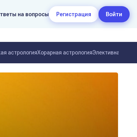
тветы на вопросы
Регистрация
Войти
ая астрология
Хорарная астрология
Элективная астр