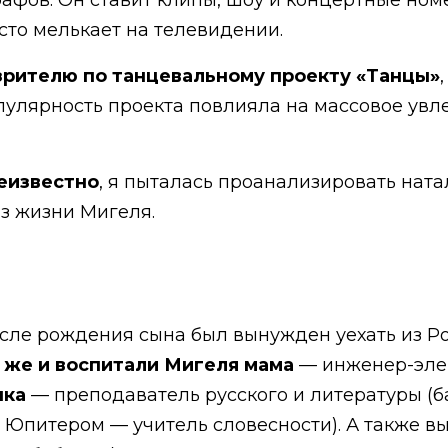
афов. Он ставит клипы, шоу и концертные ном
сто мелькает на телевидении.
зрителю по танцевальному проекту «Танцы»
пулярность проекта повлияла на массовое у
еизвестно
, я пыталась проанализировать ната
из жизни Мигеля.
сле рождения сына был вынужден уехать из Р
 же и воспитали Мигеля мама
— инженер-элек
шка
— преподаватель русского и литературы (ба
и Юпитером — учитель словесности). А также 