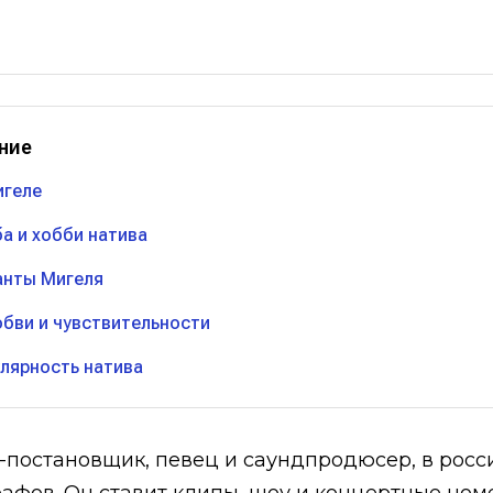
ние
игеле
ба и хобби натива
анты Мигеля
юбви и чувствительности
лярность натива
-постановщик, певец и саундпродюсер, в росс