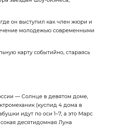
ера звездам шоу-бизнеса,
, где он выступил как член жюри и
влечение молодежью современными
льную карту событийно, стараясь
оссии — Солнце в девятом доме,
тромеханик (куспид 4 дома в
бушки идут по оси 1–7, а это Марс
высокая десятидомная Луна