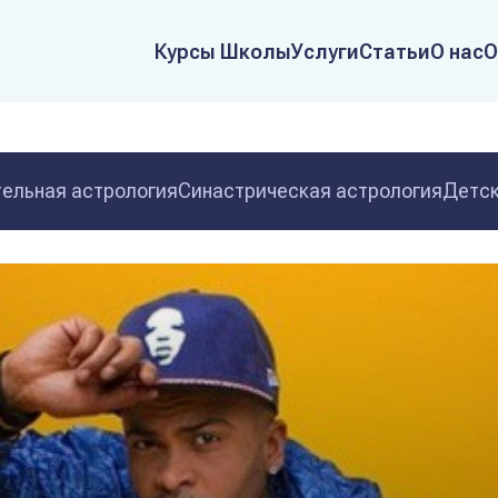
Курсы Школы
Услуги
Статьи
О нас
О
ельная астрология
Синастрическая астрология
Детск