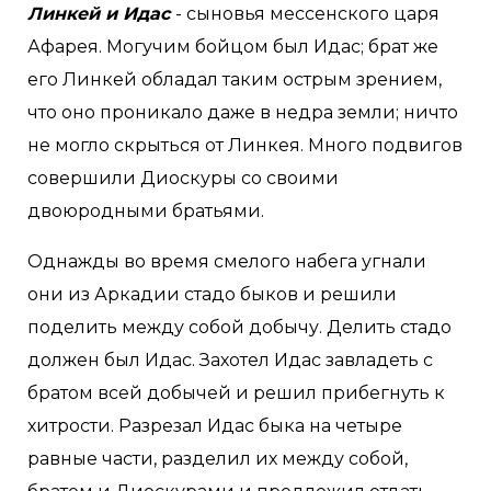
Линкей и Идас
- сыновья мессенского царя
Афарея. Могучим бойцом был Идас; брат же
его Линкей обладал таким острым зрением,
что оно проникало даже в недра земли; ничто
не могло скрыться от Линкея. Много подвигов
совершили Диоскуры со своими
двоюродными братьями.
Однажды во время смелого набега угнали
они из Аркадии стадо быков и решили
поделить между собой добычу. Делить стадо
должен был Идас. Захотел Идас завладеть с
братом всей добычей и решил прибегнуть к
хитрости. Разрезал Идас быка на четыре
равные части, разделил их между собой,