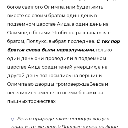
богов светлого Олимпа, или будет жить
вместе со своим братом один день в
подземном царстве Аида, а один день на
Олимпе, с богами. Чтобы не расставаться с
братом, Поллукс, выбрал последнее.
С тех пор
братья снова были неразлучными
, только
один день они проводили в подземном
царстве Аида среди теней умерших, а на
другой день возносились на вершины
Олимпа во дворцы громовержца Зевса и
веселились вместе со всеми богами на
пышных торжествах.
Есть в природе такие периоды когда в
один и тот же день
✨
Поллукс виден на фоне