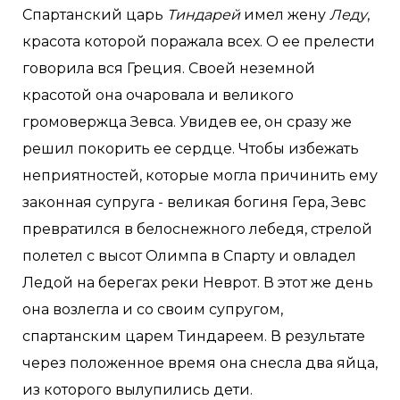
Спартанский царь
Тиндарей
имел жену
Леду
,
красота которой поражала всех. О ее прелести
говорила вся Греция. Своей неземной
красотой она очаровала и великого
громовержца Зевса. Увидев ее, он сразу же
решил покорить ее сердце. Чтобы избежать
неприятностей, которые могла причинить ему
законная супруга - великая богиня Гера, Зевс
превратился в белоснежного лебедя, стрелой
полетел с высот Олимпа в Спарту и овладел
Ледой на берегах реки Неврот. В этот же день
она возлегла и со своим супругом,
спартанским царем Тиндареем. В результате
через положенное время она снесла два яйца,
из которого вылупились дети.