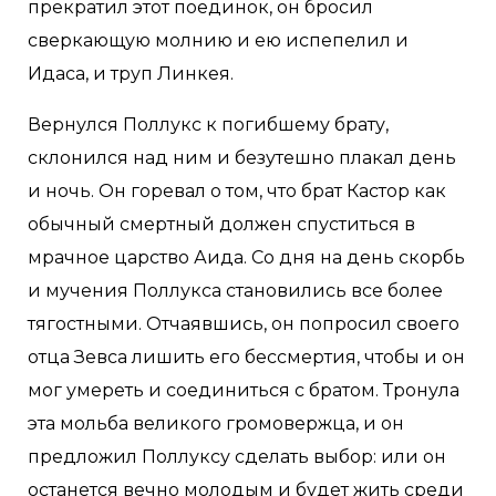
прекратил этот поединок, он бросил
сверкающую молнию и ею испепелил и
Идаса, и труп Линкея.
Вернулся Поллукс к погибшему брату,
склонился над ним и безутешно плакал день
и ночь. Он горевал о том, что брат Кастор как
обычный смертный должен спуститься в
мрачное царство Аида. Со дня на день скорбь
и мучения Поллукса становились все более
тягостными. Отчаявшись, он попросил своего
отца Зевса лишить его бессмертия, чтобы и он
мог умереть и соединиться с братом. Тронула
эта мольба великого громовержца, и он
предложил Поллуксу сделать выбор: или он
останется вечно молодым и будет жить среди