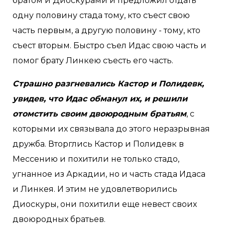
братом и Диоскурами и предложил отдать
одну половину стада тому, кто съест свою
часть первым, а другую половину - тому, кто
съест вторым. Быстро съел Идас свою часть и
помог брату Линкею съесть его часть.
Страшно разгневались Кастор и Полидевк,
увидев, что Идас обманул их, и решили
отомстить своим двоюродным братьям
, с
которыми их связывала до этого неразрывная
дружба. Вторглись Кастор и Полидевк в
Мессению и похитили не только стадо,
угнанное из Аркадии, но и часть стада Идаса
и Линкея. И этим не удовлетворились
Диоскуры, они похитили еще невест своих
двоюродных братьев.