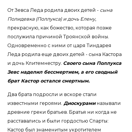
От Зевса Леда родила двоих детей -
сына
Полидевка (Поллукса) и дочь Елену
,
прекрасную, как божество, которая позже
послужила причиной Троянской войны.
Одновременно с ними от царя Тиндарея
Леда родила еще двоих детей - сына Кастора
и дочь Клитемнестру.
Своего сына Поллукса
Зевс наделил бессмертием, а его сводный
брат Кастор остался смертным.
Два брата подросли и вскоре стали
известными героями.
Диоскурами
называли
древние греки братьев. Братья ни когда не
расставались и были гордостью Спарты:
Кастор был знаменитым укротителем