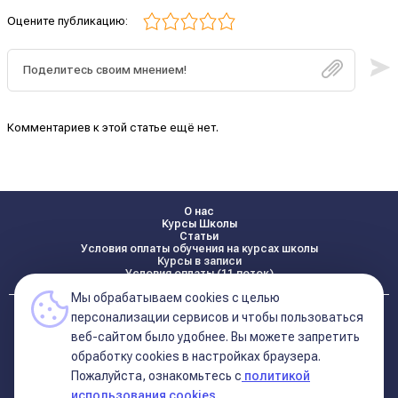
Оцените публикацию:
Комментариев к этой статье ещё нет.
О нас
Курсы Школы
Статьи
Условия оплаты обучения на курсах школы
Курсы в записи
Условия оплаты (11 поток)
Мы обрабатываем cookies с целью
Реквизиты
персонализации сервисов и чтобы пользоваться
Контакты
веб-сайтом было удобнее. Вы можете запретить
обработку сookies в настройках браузера.
Пожалуйста, ознакомьтесь с
политикой
Политика конфиденциальности
Договор оферта (соглашение)
использования cookies.
+7 495 681 02 96