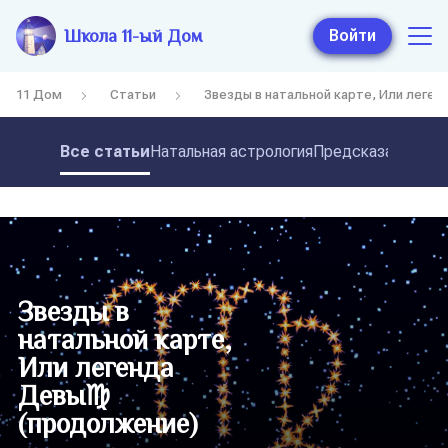
Школа 11-ый Дом
Войти
11 Дом
Статьи
Звезды в натальной карте, Или леге
Все статьи
Натальная астрология
Предсказательная
Звезды в
натальной карте,
Или легенда
Девы♍
(продолжение)