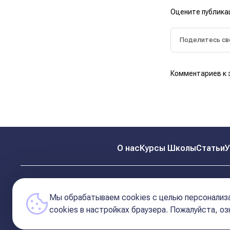
Оцените публика
Комментариев к 
О нас
Курсы Школы
Статьи
У
Мы обрабатываем cookies с целью персонализа
сookies в настройках браузера. Пожалуйста, о
© 2026 Школа Астрологии
11-ый Дом
Катерины Дятловой 11-ый Дом