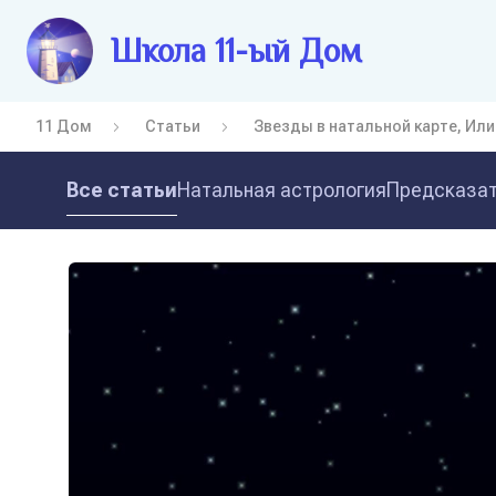
Школа 11-ый Дом
11 Дом
Статьи
Звезды в натальной карте, Или
Все статьи
Натальная астрология
Предсказат