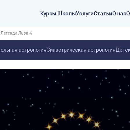
Курсы Школы
Услуги
Статьи
О нас
О
 Легенда Льва ♌
ельная астрология
Синастрическая астрология
Детск