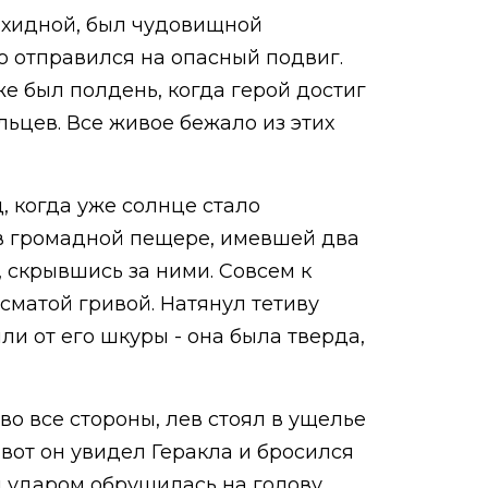
 Ехидной, был чудовищной
о отправился на опасный подвиг.
же был полдень, когда герой достиг
льцев. Все живое бежало из этих
, когда уже солнце стало
 в громадной пещере, имевшей два
 скрывшись за ними. Совсем к
сматой гривой. Натянул тетиву
или от его шкуры - она была тверда,
во все стороны, лев стоял в ущелье
 вот он увидел Геракла и бросился
 ударом обрушилась на голову