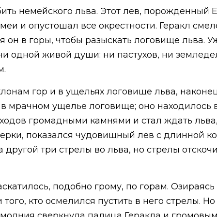
ить немейского льва. Этот лев, порожденный
меи и опустошал все окрестности. Геракл смел
 он в горы, чтобы разыскать логовище льва. У
ни одной живой души: ни пастухов, ни земледе
м.
лонам гор и в ущельях логовище льва, наконец
л в мрачном ущелье логовище; оно находилось
ыходов громадными камнями и стал ждать льва,
мерки, показался чудовищный лев с длинной ко
а другой три стрелы во льва, но стрелы отскоч
аскатилось, подобно грому, по горам. Озираясь 
того, кто осмелился пустить в него стрелы. Но
 молния сверкнула палица Геракла и громовым