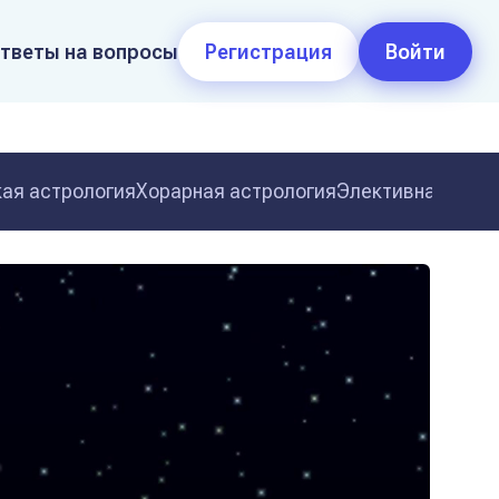
тветы на вопросы
Регистрация
Войти
ая астрология
Хорарная астрология
Элективная астр