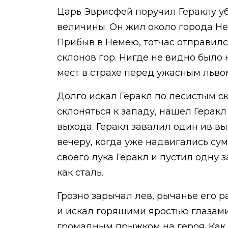
Царь Эврисфей поручил Гераклу уб
величины. Он жил около города Не
Прибыв в Немею, тотчас отправился
склонов гор. Нигде не видно было 
мест в страхе перед ужасным льво
Долго искал Геракл по лесистым ск
склоняться к западу, нашел Герак
выхода. Геракл завалил один ив в
вечеру, когда уже надвигались су
своего лука Геракл и пустил одну з
как сталь.
Грозно зарычал лев, рычанье его р
и искал горящими яростью глазами 
громадным прыжком на героя. Как