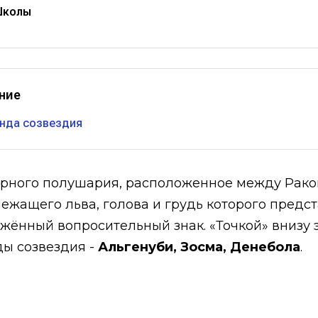
Школы
ние
нда созвездия
верного полушария, расположенное между Рако
ежащего льва, голова и грудь которого предс
жённый вопросительный знак. «Точкой» внизу э
ды созвездия -
Альгенуби, Зосма, Денебола
.