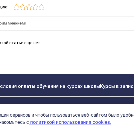
цию:
этой статье ещё нет.
словия оплаты обучения на курсах школы
Курсы в запис
Реквизиты
Контакты
ции сервисов и чтобы пользоваться веб-сайтом было удобн
Политика конфиденциальности
Договор оферта
знакомьтесь с
политикой использования cookies.